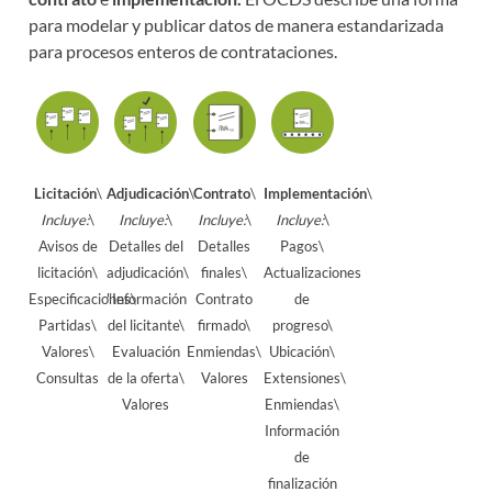
para modelar y publicar datos de manera estandarizada
para procesos enteros de contrataciones.
Licitación
\
Adjudicación
\
Contrato
\
Implementación
\
Incluye:
\
Incluye:
\
Incluye:
\
Incluye:
\
Avisos de
Detalles del
Detalles
Pagos\
licitación\
adjudicación\
finales\
Actualizaciones
Especificaciones\
"Información
Contrato
de
Partidas\
del licitante\
firmado\
progreso\
Valores\
Evaluación
Enmiendas\
Ubicación\
Consultas
de la oferta\
Valores
Extensiones\
Valores
Enmiendas\
Información
de
finalización