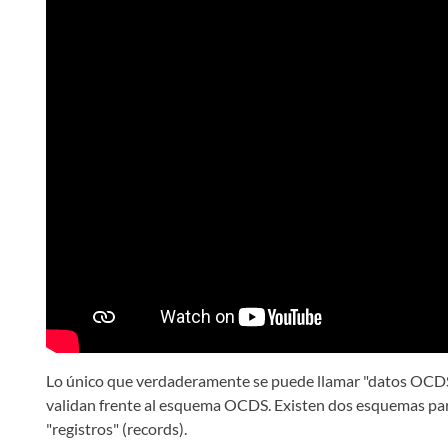
Lo único que verdaderamente se puede llamar "datos OCDS
validan frente al esquema OCDS. Existen dos esquemas para
"registros" (records).