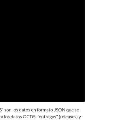
" son los datos en formato JSON que se
 los datos OCDS: "entregas" (releases) y