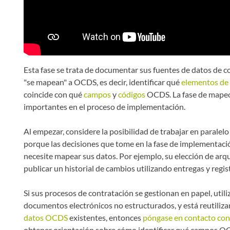
Esta fase se trata de documentar sus fuentes de datos de
"se mapean" a OCDS, es decir, identificar qué
elementos de
coincide con qué
campos
y
códigos
OCDS. La fase de mapeo 
importantes en el proceso de implementación.
Al empezar, considere la posibilidad de trabajar en paralel
porque las decisiones que tome en la fase de implementació
necesite mapear sus datos. Por ejemplo, su elección de arq
publicar un historial de cambios utilizando entregas y regis
Si sus procesos de contratación se gestionan en papel, utili
documentos electrónicos no estructurados, y está reutiliz
datos OCDS
existentes, entonces
póngase en contacto con
obtener orientación sobre cómo identificar qué campos OC